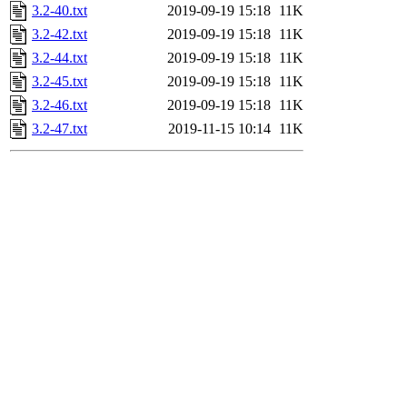
3.2-40.txt
2019-09-19 15:18
11K
3.2-42.txt
2019-09-19 15:18
11K
3.2-44.txt
2019-09-19 15:18
11K
3.2-45.txt
2019-09-19 15:18
11K
3.2-46.txt
2019-09-19 15:18
11K
3.2-47.txt
2019-11-15 10:14
11K