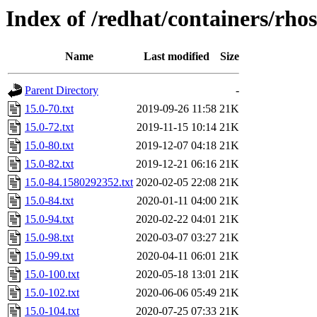
Index of /redhat/containers/rho
Name
Last modified
Size
Parent Directory
-
15.0-70.txt
2019-09-26 11:58
21K
15.0-72.txt
2019-11-15 10:14
21K
15.0-80.txt
2019-12-07 04:18
21K
15.0-82.txt
2019-12-21 06:16
21K
15.0-84.1580292352.txt
2020-02-05 22:08
21K
15.0-84.txt
2020-01-11 04:00
21K
15.0-94.txt
2020-02-22 04:01
21K
15.0-98.txt
2020-03-07 03:27
21K
15.0-99.txt
2020-04-11 06:01
21K
15.0-100.txt
2020-05-18 13:01
21K
15.0-102.txt
2020-06-06 05:49
21K
15.0-104.txt
2020-07-25 07:33
21K