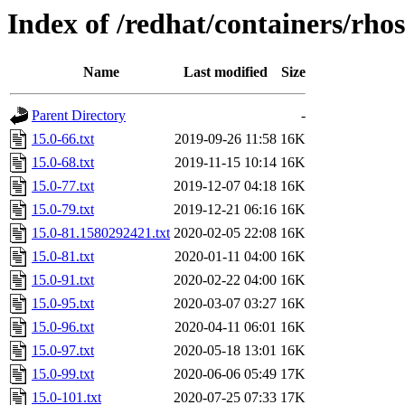
Index of /redhat/containers/rho
Name
Last modified
Size
Parent Directory
-
15.0-66.txt
2019-09-26 11:58
16K
15.0-68.txt
2019-11-15 10:14
16K
15.0-77.txt
2019-12-07 04:18
16K
15.0-79.txt
2019-12-21 06:16
16K
15.0-81.1580292421.txt
2020-02-05 22:08
16K
15.0-81.txt
2020-01-11 04:00
16K
15.0-91.txt
2020-02-22 04:00
16K
15.0-95.txt
2020-03-07 03:27
16K
15.0-96.txt
2020-04-11 06:01
16K
15.0-97.txt
2020-05-18 13:01
16K
15.0-99.txt
2020-06-06 05:49
17K
15.0-101.txt
2020-07-25 07:33
17K