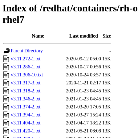
Index of /redhat/containers/rh-o
rhel7
Name
Last modified
Size
Parent Directory
-
v3.11.272-1.txt
2020-09-12 05:00
15K
v3.11.286-1.txt
2020-10-17 00:56
15K
v3.11.306-10.txt
2020-10-24 03:57
15K
v3.11.317-3.txt
2020-11-21 02:17
15K
v3.11.318-2.txt
2021-01-23 04:45
15K
v3.11.346-2.txt
2021-01-23 04:45
15K
v3.11.374-2.txt
2021-03-20 17:05
13K
v3.11.394-1.txt
2021-03-27 15:24
13K
v3.11.404-3.txt
2021-04-17 18:22
13K
v3.11.420-1.txt
2021-05-21 06:08
13K