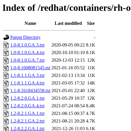
Index of /redhat/containers/rh-
Name
Last modified
Size
Parent Directory
-
1.0-8.1.0.GA.3.txt
2020-09-05 00:22
8.1K
1.0-8.1.0.GA.4.txt
2020-10-10 01:10
8.1K
1.0-8.1.0.GA.7.txt
2020-12-03 12:15
12K
1.0-8.1608081545.txt
2021-01-16 05:52
11K
1.1-8.1.1.GA.3.txt
2021-02-13 13:34
11K
1.1-8.1.1.GA.4.txt
2021-03-05 17:32
14K
1.1-8.1618434558.txt
2021-05-01 22:40
12K
1.2-8.2.0.GA.1.txt
2021-05-29 10:37
12K
1.2-8.2.0.GA.4.txt
2021-07-24 08:54
8.4K
1.2-8.2.1.GA.1.txt
2021-08-15 00:37
4.7K
1.2-8.2.1.GA.2.txt
2021-08-21 20:28
4.7K
1.2-8.2.2.GA.1.txt
2021-12-26 11:03
6.1K