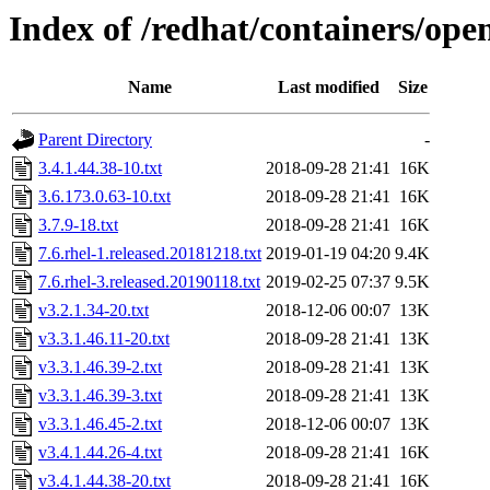
Index of /redhat/containers/open
Name
Last modified
Size
Parent Directory
-
3.4.1.44.38-10.txt
2018-09-28 21:41
16K
3.6.173.0.63-10.txt
2018-09-28 21:41
16K
3.7.9-18.txt
2018-09-28 21:41
16K
7.6.rhel-1.released.20181218.txt
2019-01-19 04:20
9.4K
7.6.rhel-3.released.20190118.txt
2019-02-25 07:37
9.5K
v3.2.1.34-20.txt
2018-12-06 00:07
13K
v3.3.1.46.11-20.txt
2018-09-28 21:41
13K
v3.3.1.46.39-2.txt
2018-09-28 21:41
13K
v3.3.1.46.39-3.txt
2018-09-28 21:41
13K
v3.3.1.46.45-2.txt
2018-12-06 00:07
13K
v3.4.1.44.26-4.txt
2018-09-28 21:41
16K
v3.4.1.44.38-20.txt
2018-09-28 21:41
16K