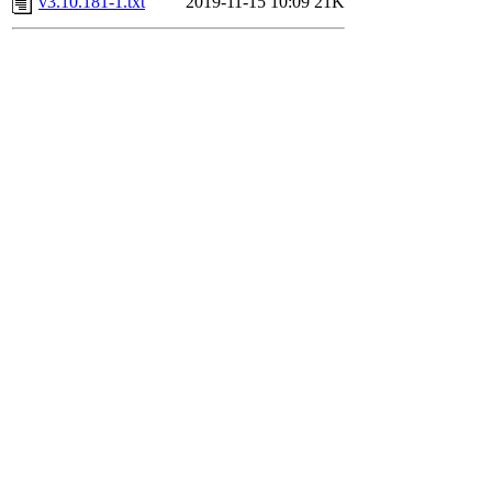
v3.10.181-1.txt
2019-11-15 10:09
21K